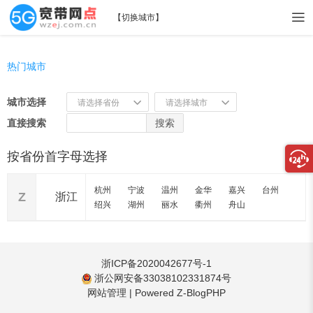
【
切换城市
】
热门城市
城市选择
请选择省份
请选择城市
直接搜索
搜索
按省份首字母选择
杭州
宁波
温州
金华
嘉兴
台州
Z
浙江
绍兴
湖州
丽水
衢州
舟山
浙ICP备2020042677号-1
浙公网安备33038102331874号
网站管理
|
Powered Z-BlogPHP