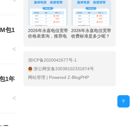
元
M包1
2026年永嘉电信宽带
2026年永嘉电信宽带
价格表查询，推荐电
收费标准是多少呢？
信500M包1年仅需99
推荐电信500M包1年
9元
仅需999元
浙ICP备2020042677号-1
浙公网安备33038102331874号
网站管理
|
Powered Z-BlogPHP
包1年
需48