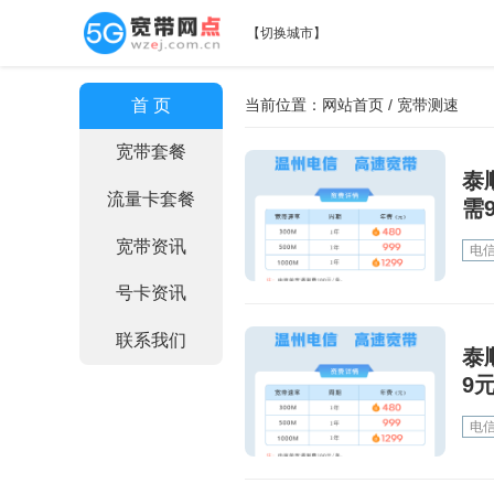
【
切换城市
】
首 页
当前位置：
网站首页
/ 宽带测速
宽带套餐
泰
流量卡套餐
需
宽带资讯
电
号卡资讯
联系我们
泰
9
电