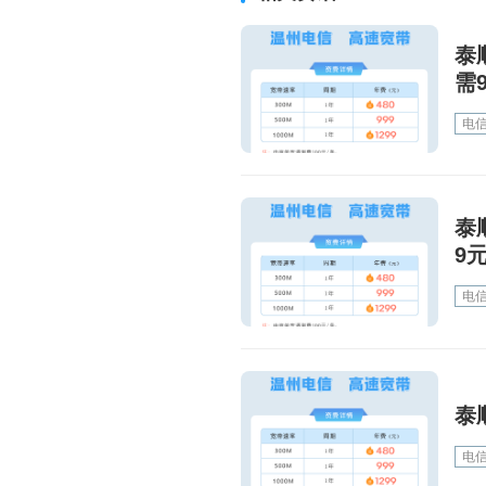
泰
需
电
泰
9
电
泰
电