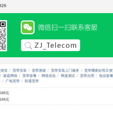
26
最便宜
宽带安装
宽带测速
宽带安装上门服务
宽带哪家好用又便
家庭网络
宽带套餐
网络优化
网速测试
宽带办理
电信套
络
广电宽带
联通宽带
588元
188元