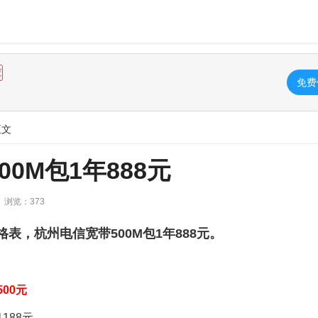
家
免费
正文
0M包1年888元
浏览：373
格表，杭州电信宽带500M包1年888元。
500元
1188元