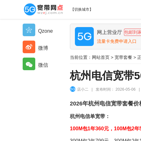
【
切换城市
】
Qzone
网上营业厅
包邮到
流量卡免费申请入口
微博
当前位置：
网站首页
>
宽带套餐
> 
微信
杭州电信宽带50
店小二
|
发布时间： 2026-05-06
|
2026年杭州电信宽带套餐价
杭州电信单宽带：
100M包1年360元，100M包2年
300M包2年799元，300M包2年