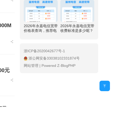
元
00M
2026年永嘉电信宽带
2026年永嘉电信宽带
价格表查询，推荐电
收费标准是多少呢？
信500M包1年仅需99
推荐电信500M包1年
9元
仅需999元
浙ICP备2020042677号-1
浙公网安备33038102331874号
网站管理
|
Powered Z-BlogPHP
00元
带10