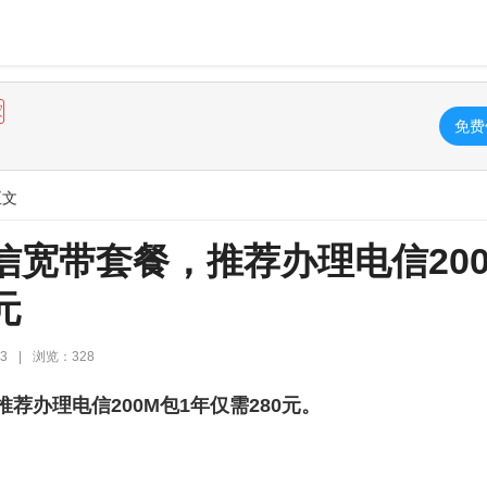
家
免费
正文
电信宽带套餐，推荐办理电信20
元
3
|
浏览：328
推荐办理电信200M包1年仅需280元。