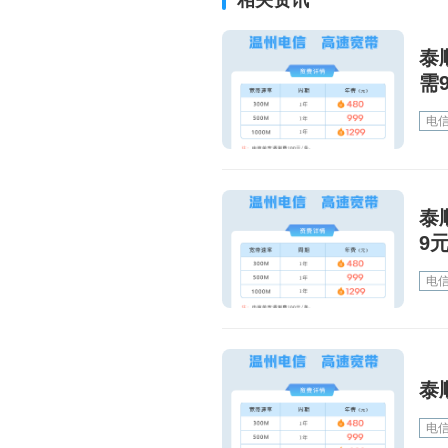
泰
需
电
泰
9
电
泰
电