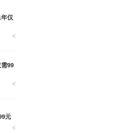
1年仅
需99
99元